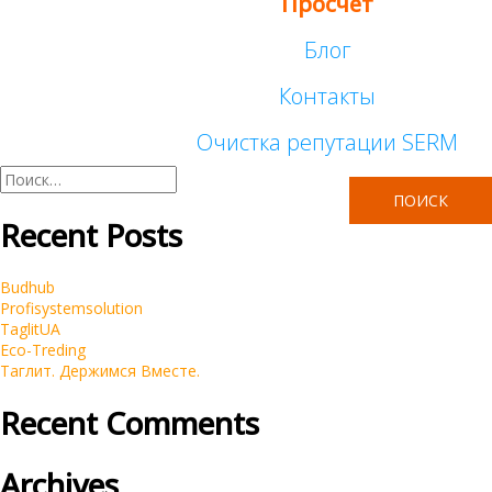
Просчет
Таргетированная реклама
Корпоративные
Блог
Поддержка
Контакты
Интернет-магазины
Очистка репутации SERM
Реклама у блогеров
Брендинг
Найти:
Продвижение сайтов SEO
Автомагазины TecDOC
Recent Posts
Контекстная реклама Google Adwords
Budhub
Profisystemsolution
TaglitUA
Очистка репутации SERM
Eco-Treding
Таглит. Держимся Вместе.
Recent Comments
Archives