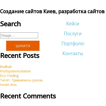
Создание сайтов Киев, разработка сайтов
Search
Кейси
Послуги
Пошук:
Портфоліо
Таргетована реклама
Контакты
Recent Posts
Малий бізнес
Реклама у блогеров
Budhub
Корпоративні
Profisystemsolution
SEO
Eco-Treding
Тагліт. Тримаємось разом.
Інтернет-магазини
Smart-Box
Контекстна реклама Google Ads
Recent Comments
Брендинг
Очистка репутации SERM