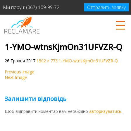
Ми поруч:
(067) 109-99-72
Отправить заявку
1-YMO-wtnsKjmOn31UFVZR-Q
26 Травня 2017
1502 × 773
1-YMO-wtnsKjmOn31UFVZR-Q
Previous Image
Next Image
Залишити відповідь
Щоб відправити коментар вам необхідно
авторизуватись
.