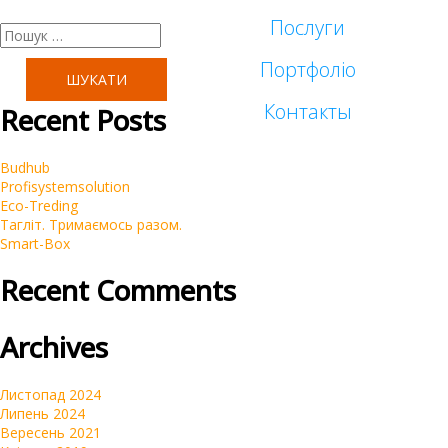
Послуги
Пошук:
Портфоліо
Таргетована реклама
Контакты
Recent Posts
Малий бізнес
Реклама у блогеров
Budhub
Корпоративні
Profisystemsolution
SEO
Eco-Treding
Тагліт. Тримаємось разом.
Інтернет-магазини
Smart-Box
Контекстна реклама Google Ads
Recent Comments
Брендинг
Очистка репутации SERM
Archives
Автомагазини
Переклад сайтів на українську мову
Листопад 2024
Липень 2024
Вересень 2021