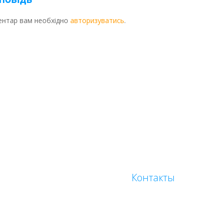
ентар вам необхідно
авторизуватись
.
SEO
Контекстна реклама Google Ads
Очистка р
Контакты
Брендинг
Автомагазини