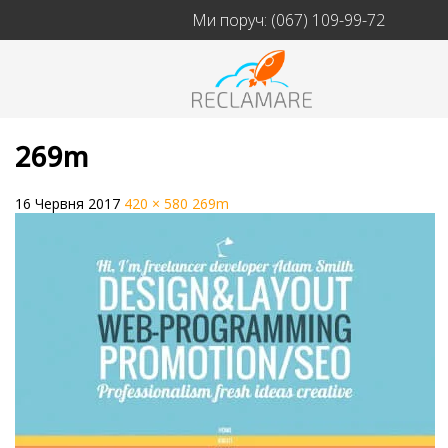
Ми поруч:
(067) 109-99-72
269m
16 Червня 2017
420 × 580
269m