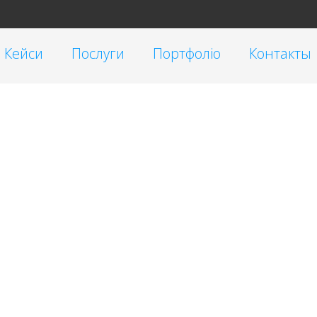
Кейси
Послуги
Портфоліо
Контакты
Таргетована реклама
Малий бізнес
Реклама у блогеров
Корпоративні
SEO
Інтернет-магазини
Контекстна реклама Google Ads
Брендинг
Очистка репутации SERM
Автомагазини
Переклад сайтів на українську мову