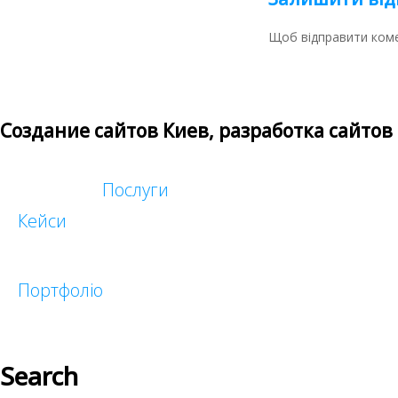
Щоб відправити ком
Создание сайтов Киев, разработка сайтов
Послуги
Кейси
Таргетована реклама
Реклама у блогеров
Портфоліо
Search
Малий бізнес
Корпоративні
Інтернет-магазини