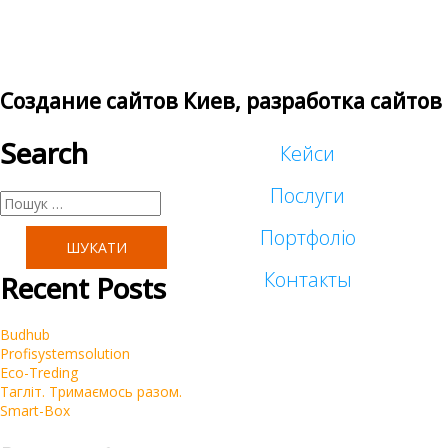
Создание сайтов Киев, разработка сайтов
Search
Кейси
Послуги
Пошук:
Портфоліо
Таргетована реклама
Контакты
Recent Posts
Малий бізнес
Реклама у блогеров
Budhub
Корпоративні
Profisystemsolution
SEO
Eco-Treding
Тагліт. Тримаємось разом.
Інтернет-магазини
Smart-Box
Контекстна реклама Google Ads