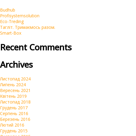
Реклама у блогеров
Budhub
Корпоративні
Profisystemsolution
SEO
Eco-Treding
Тагліт. Тримаємось разом.
Інтернет-магазини
Smart-Box
Контекстна реклама Google Ads
Recent Comments
Брендинг
Очистка репутации SERM
Archives
Автомагазини
Переклад сайтів на українську мову
Листопад 2024
Липень 2024
Вересень 2021
Квітень 2019
Листопад 2018
Грудень 2017
Серпень 2016
Березень 2016
Лютий 2016
Грудень 2015