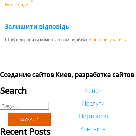
Next Image
Залишити відповідь
Щоб відправити коментар вам необхідно
авторизуватись
.
Создание сайтов Киев, разработка сайтов
Search
Кейси
Послуги
Пошук:
Портфоліо
Таргетована реклама
Контакты
Recent Posts
Малий бізнес