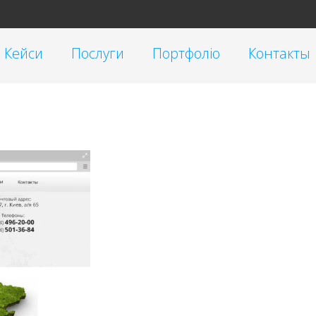
Кейси
Послуги
Портфоліо
Контакты
Таргетована реклама
Малий бізнес
Реклама у блогеров
Корпоративні
SEO
Інтернет-магазини
Контекстна реклама Google Ads
Брендинг
Очистка репутации SERM
Автомагазини
Переклад сайтів на українську мову