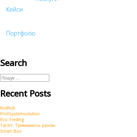
Кейси
Таргетована реклама
Реклама у блогеров
Портфоліо
Search
Малий бізнес
Корпоративні
Інтернет-магазини
Пошук:
Recent Posts
Budhub
Profisystemsolution
Eco-Treding
Тагліт. Тримаємось разом.
Smart-Box