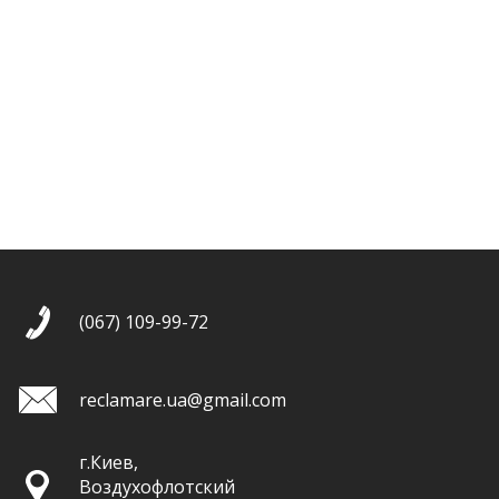
(067) 109-99-72
reclamare.ua@gmail.com
г.Киев,
Воздухофлотский