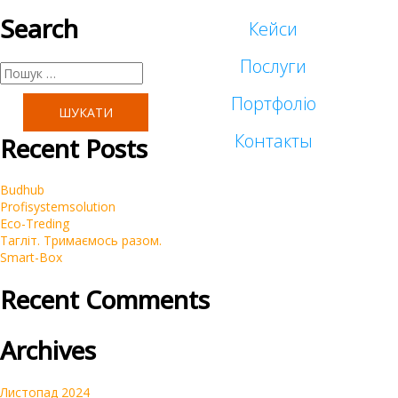
Search
Кейси
Послуги
Пошук:
Портфоліо
Таргетована реклама
Контакты
Recent Posts
Малий бізнес
Реклама у блогеров
Budhub
Корпоративні
Profisystemsolution
SEO
Eco-Treding
Тагліт. Тримаємось разом.
Інтернет-магазини
Smart-Box
Контекстна реклама Google Ads
Recent Comments
Брендинг
Очистка репутации SERM
Archives
Автомагазини
Переклад сайтів на українську мову
Листопад 2024