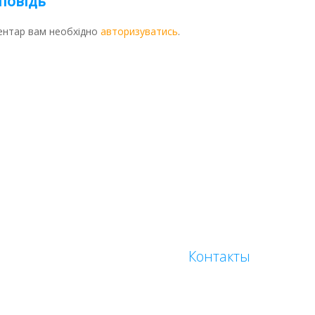
повідь
ентар вам необхідно
авторизуватись
.
SEO
Контекстна реклама Google Ads
Очистка р
Контакты
Брендинг
Автомагазини