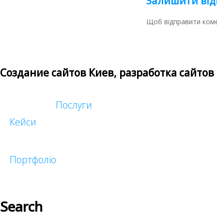
Залишити від
Щоб відправити ком
Создание сайтов Киев, разработка сайтов
Послуги
Кейси
Таргетована реклама
Реклама у блогеров
Портфоліо
Search
Малий бізнес
Корпоративні
Інтернет-магазини