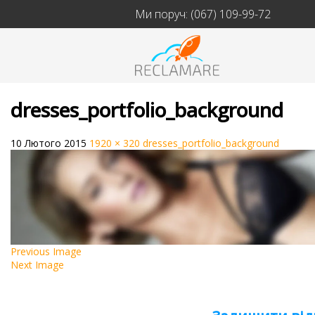
Ми поруч:
(067) 109-99-72
dresses_portfolio_background
10 Лютого 2015
1920 × 320
dresses_portfolio_background
Previous Image
Next Image