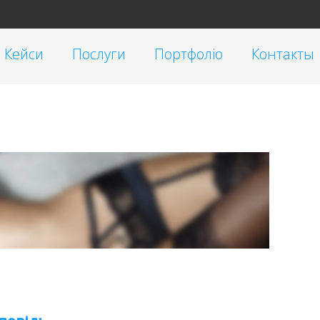
Кейси
Послуги
Портфоліо
Контакты
Таргетована реклама
Малий бізнес
Реклама у блогеров
Корпоративні
SEO
Інтернет-магазини
Контекстна реклама Google Ads
Брендинг
Очистка репутации SERM
Автомагазини
Переклад сайтів на українську мову