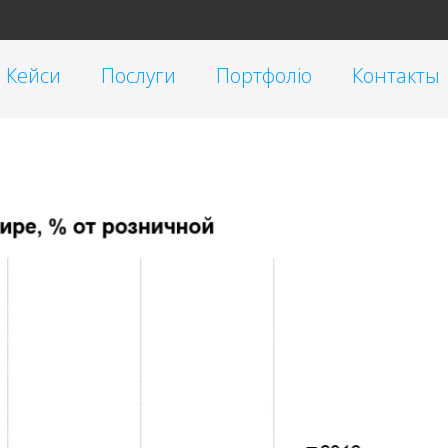
Кейси
Послуги
Портфоліо
Контакты
Таргетована реклама
Малий бізнес
Реклама у блогеров
Корпоративні
SEO
Інтернет-магазини
Контекстна реклама Google Ads
Брендинг
Очистка репутации SERM
Автомагазини
Переклад сайтів на українську мову