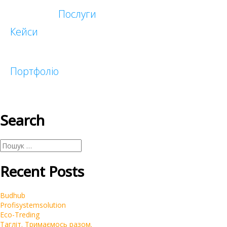
Послуги
Кейси
Таргетована реклама
Реклама у блогеров
Портфоліо
Search
Малий бізнес
Корпоративні
Інтернет-магазини
Пошук:
Recent Posts
Budhub
Profisystemsolution
Eco-Treding
Тагліт. Тримаємось разом.