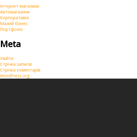
Інтернет-магазини
Автомагазини
Корпоративні
Малий бізнес
Портфоліо
Meta
Увійти
Стрічка записів
Стрічка коментарів
WordPress.org