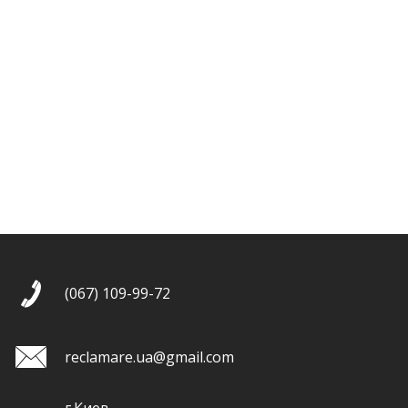
(067) 109-99-72
reclamare.ua@gmail.com
г.Киев,