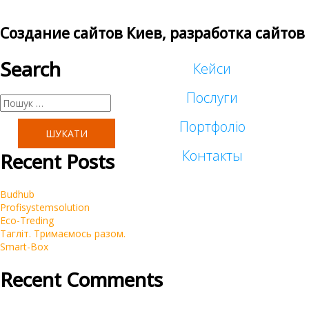
Создание сайтов Киев, разработка сайтов
Search
Кейси
Послуги
Пошук:
Портфоліо
Таргетована реклама
Контакты
Recent Posts
Малий бізнес
Реклама у блогеров
Budhub
Корпоративні
Profisystemsolution
SEO
Eco-Treding
Тагліт. Тримаємось разом.
Інтернет-магазини
Smart-Box
Контекстна реклама Google Ads
Recent Comments
Брендинг
Очистка репутации SERM