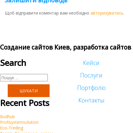
Залишити відповідь
Щоб відправити коментар вам необхідно
авторизуватись
.
Создание сайтов Киев, разработка сайтов
Search
Кейси
Послуги
Пошук:
Портфоліо
Таргетована реклама
Контакты
Recent Posts
Малий бізнес
Реклама у блогеров
Budhub
Корпоративні
Profisystemsolution
SEO
Eco-Treding