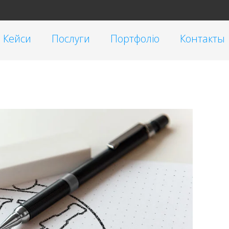
Кейси
Послуги
Портфоліо
Контакты
Таргетована реклама
Малий бізнес
Реклама у блогеров
Корпоративні
SEO
Інтернет-магазини
Контекстна реклама Google Ads
Брендинг
Очистка репутации SERM
Автомагазини
Переклад сайтів на українську мову