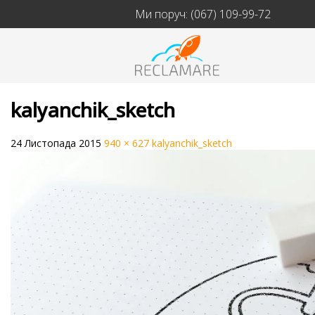
Ми поруч:
(067) 109-99-72
kalyanchik_sketch
24 Листопада 2015
940 × 627
kalyanchik_sketch