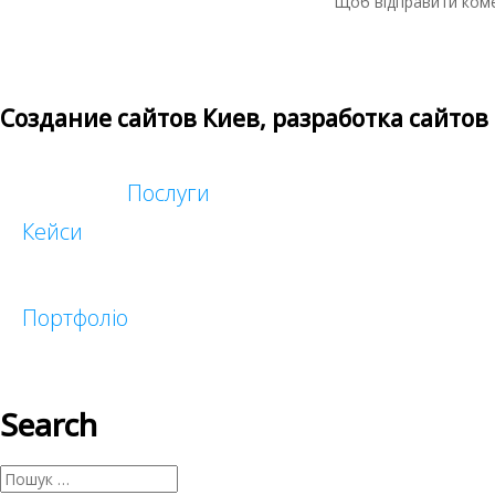
Щоб відправити ком
Создание сайтов Киев, разработка сайтов
Послуги
Кейси
Таргетована реклама
Реклама у блогеров
Портфоліо
Search
Малий бізнес
Корпоративні
Інтернет-магазини
Пошук: