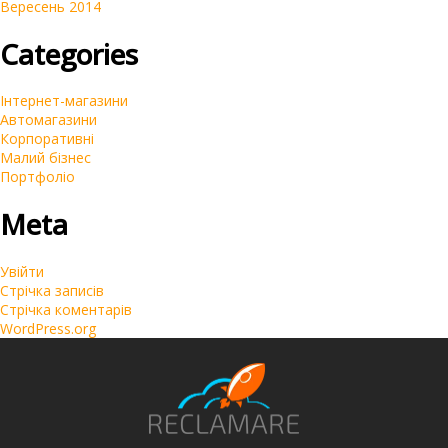
Вересень 2014
Categories
Інтернет-магазини
Автомагазини
Корпоративні
Малий бізнес
Портфоліо
Meta
Увійти
Стрічка записів
Стрічка коментарів
WordPress.org