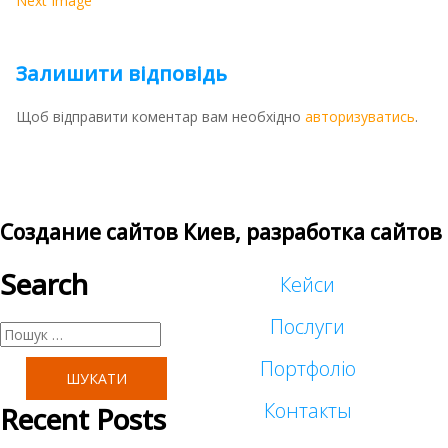
Next Image
Залишити відповідь
Щоб відправити коментар вам необхідно
авторизуватись
.
Создание сайтов Киев, разработка сайтов
Search
Кейси
Послуги
Пошук:
Портфоліо
Таргетована реклама
Контакты
Recent Posts
Малий бізнес
Реклама у блогеров