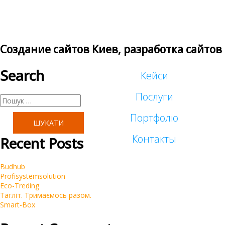
Создание сайтов Киев, разработка сайтов
Search
Кейси
Послуги
Пошук:
Портфоліо
Таргетована реклама
Контакты
Recent Posts
Малий бізнес
Реклама у блогеров
Budhub
Корпоративні
Profisystemsolution
SEO
Eco-Treding
Тагліт. Тримаємось разом.
Інтернет-магазини
Smart-Box
Контекстна реклама Google Ads