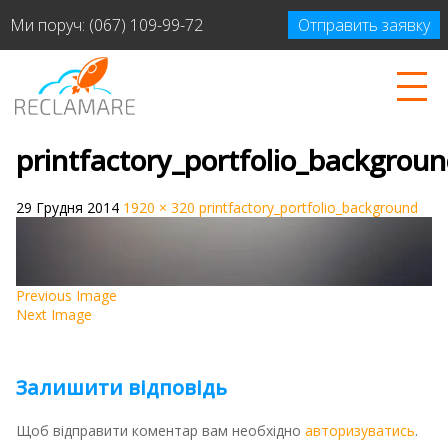
Ми поруч:
(067) 109-99-72
Отправить заявку
printfactory_portfolio_backgrou
29 Грудня 2014
1920 × 320
printfactory_portfolio_background
Previous Image
Next Image
Залишити відповідь
Щоб відправити коментар вам необхідно
авторизуватись
.