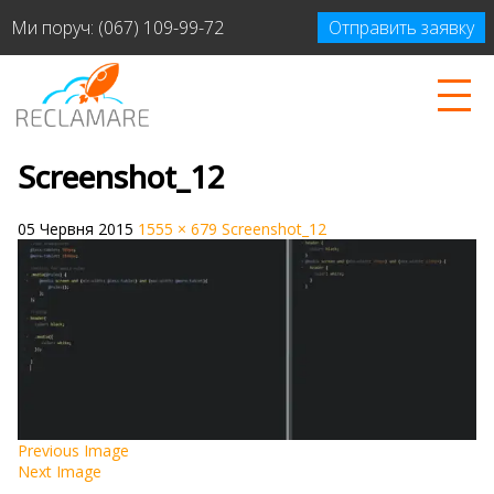
Ми поруч:
(067) 109-99-72
Отправить заявку
Screenshot_12
05 Червня 2015
1555 × 679
Screenshot_12
Previous Image
Next Image