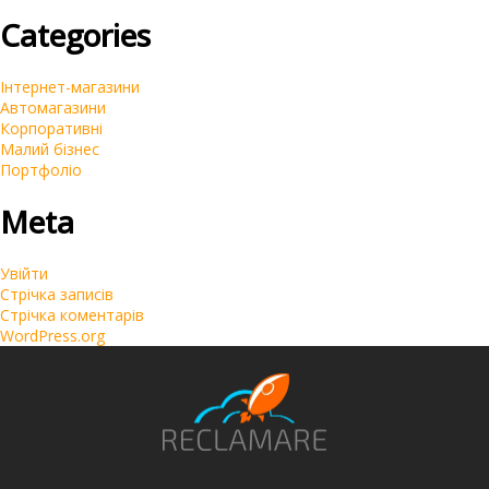
Categories
Інтернет-магазини
Автомагазини
Корпоративні
Малий бізнес
Портфоліо
Meta
Увійти
Стрічка записів
Стрічка коментарів
WordPress.org