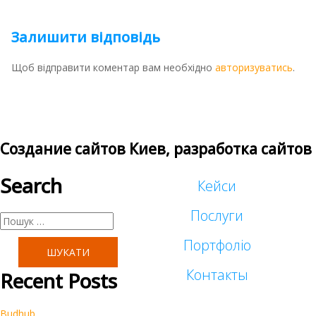
Залишити відповідь
Щоб відправити коментар вам необхідно
авторизуватись
.
Создание сайтов Киев, разработка сайтов
Search
Кейси
Послуги
Пошук:
Портфоліо
Таргетована реклама
Контакты
Recent Posts
Малий бізнес
Реклама у блогеров
Budhub