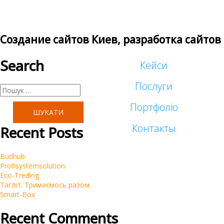
Создание сайтов Киев, разработка сайтов
Search
Кейси
Послуги
Пошук:
Портфоліо
Таргетована реклама
Контакты
Recent Posts
Малий бізнес
Реклама у блогеров
Budhub
Корпоративні
Profisystemsolution
SEO
Eco-Treding
Тагліт. Тримаємось разом.
Інтернет-магазини
Smart-Box
Контекстна реклама Google Ads
Recent Comments
Брендинг