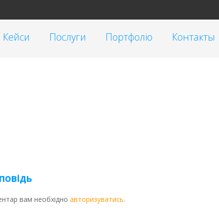
Кейси
Послуги
Портфоліо
Контакты
Таргетована реклама
Малий бізнес
Реклама у блогеров
Корпоративні
SEO
Інтернет-магазини
Контекстна реклама Google Ads
Брендинг
Очистка репутации SERM
Автомагазини
Переклад сайтів на українську мову
повідь
ентар вам необхідно
авторизуватись
.