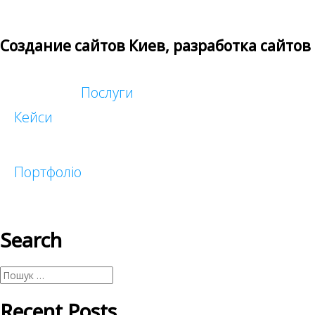
Создание сайтов Киев, разработка сайтов
Послуги
Кейси
Таргетована реклама
Реклама у блогеров
Портфоліо
Search
Малий бізнес
Корпоративні
Інтернет-магазини
Пошук:
Recent Posts