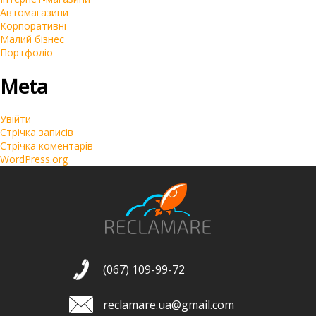
Автомагазини
Корпоративні
Малий бізнес
Портфоліо
Meta
Увійти
Стрічка записів
Стрічка коментарів
WordPress.org
(067) 109-99-72
reclamare.ua@gmail.com