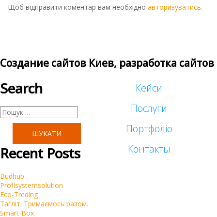
Щоб відправити коментар вам необхідно
авторизуватись
.
Создание сайтов Киев, разработка сайтов
Search
Кейси
Послуги
Пошук:
Портфоліо
Таргетована реклама
Контакты
Recent Posts
Малий бізнес
Реклама у блогеров
Budhub
Корпоративні
Profisystemsolution
SEO
Eco-Treding
Тагліт. Тримаємось разом.
Інтернет-магазини
Smart-Box
Контекстна реклама Google Ads