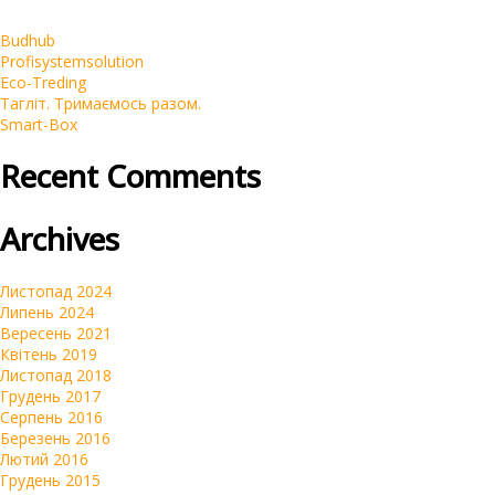
Реклама у блогеров
Budhub
Корпоративні
Profisystemsolution
SEO
Eco-Treding
Тагліт. Тримаємось разом.
Інтернет-магазини
Smart-Box
Контекстна реклама Google Ads
Recent Comments
Брендинг
Очистка репутации SERM
Archives
Автомагазини
Переклад сайтів на українську мову
Листопад 2024
Липень 2024
Вересень 2021
Квітень 2019
Листопад 2018
Грудень 2017
Серпень 2016
Березень 2016
Лютий 2016
Грудень 2015