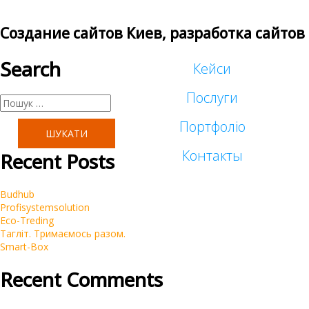
Создание сайтов Киев, разработка сайтов
Search
Кейси
Послуги
Пошук:
Портфоліо
Таргетована реклама
Контакты
Recent Posts
Малий бізнес
Реклама у блогеров
Budhub
Корпоративні
Profisystemsolution
SEO
Eco-Treding
Тагліт. Тримаємось разом.
Інтернет-магазини
Smart-Box
Контекстна реклама Google Ads
Recent Comments
Брендинг
Очистка репутации SERM