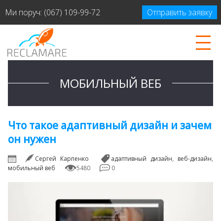
Ми поруч:
(067) 109-99-72
Отправить заявку
МОБИЛЬНЫЙ ВЕБ
Что такое адаптивный дизайн и зачем
он нужен
Сергей Карпенко
адаптивный дизайн
,
веб-дизайн
,
мобильный веб
5480
0