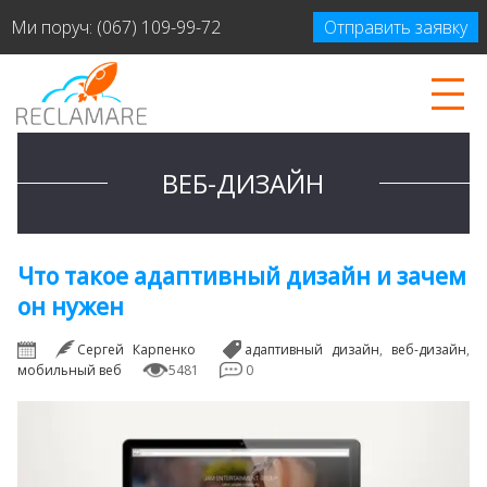
Ми поруч:
(067) 109-99-72
Отправить заявку
ВЕБ-ДИЗАЙН
Что такое адаптивный дизайн и зачем
он нужен
Сергей Карпенко
адаптивный дизайн
,
веб-дизайн
,
мобильный веб
5481
0