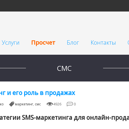
Услуги
Просчет
Блог
Контакты
изнеса
Таргетированная реклама
СМС
Поддержка
Реклама у блогеров
г и его роль в продажах
Продвижение сайтов SEO
ко
маркетинг
,
смс
4926
0
DOC
Контекстная реклама Google Adwords
ратегии
SMS
-маркетинга для онлайн-прод
Очистка репутации SERM