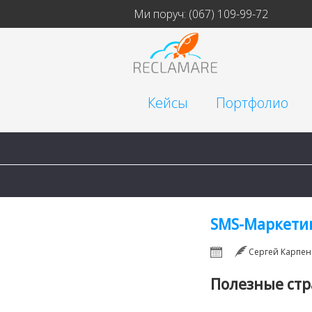
Ми поруч:
(067) 109-99-72
Кейсы
Портфолио
Сайты для малого б
Корпоративные
Интернет-магазины
SMS-Маркетин
Брендинг
Сергей Карпен
Автомагазины Tec
Полезные ст