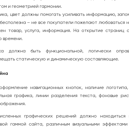
том и геометрией гармонии.
ика, цвет должны помогать усиливать информацию, запо
бесполезна – не все покупатели пожелают любоваться н
жен товар, услуга, информация. На открытие страниц 
о времени.
ка должна быть функциональной, логически оправ
вмещать статическую и динамическую составляющие.
йна
оформление навигационных кнопок, наличие логотипа,
льная графика, линии разделения текста, фоновые рис
зображения.
исленных графических решений должно находиться 
овой гаммой сайта, различным визуальными эффектами