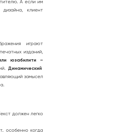
тителю. А если им
 дизайна, клиент
ображения играют
печатных изданий,
или юзабилити –
ий.
Динамический
тавляющий замысел
а.
Текст должен легко
т, особенно когда