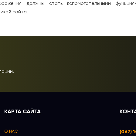
бражения должны стать вспомогательными функция
икой сайта.
тации.
КАРТА САЙТА
КОНТ
м
О НАС
(067) 