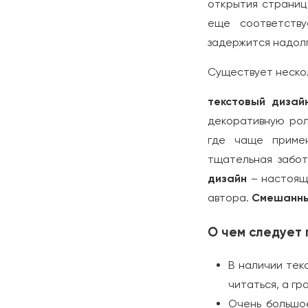
открытия страниц
еще соответству
задержится надолг
Существует нескол
текстовый дизай
декоративную ро
где чаще примен
тщательная забот
дизайн
– настоящ
автора.
Смешанны
О чем следует 
В наличии тек
читаться, а гр
Очень большо