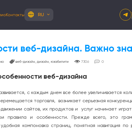
RU
лио
Контакты
сти веб-дизайна. Важно зна
ко
веб-дизайн
,
дизайн
,
юзабилити
7306
0
особенности веб-дизайна
азвивается, с каждым днем все более увеличивается ко
перемещается торговля, возникает серьезная конкуренци
движении сайтов, их продуктов и услуг начинает играт
ои правила и особенности. Прежде всего, это грам
 удобная компоновка страниц, понятная навигация по 