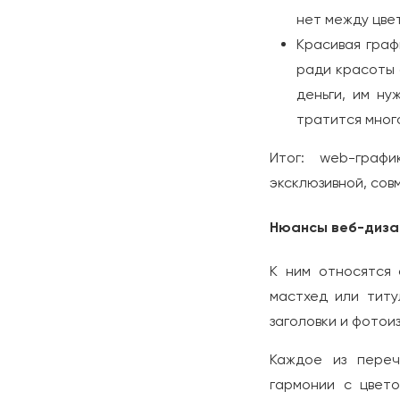
нет между цве
Красивая граф
ради красоты 
деньги, им ну
тратится мног
Итог: web-графи
эксклюзивной, со
Нюансы веб-диза
К ним относятся 
мастхед или титу
заголовки и фотои
Каждое из переч
гармонии с цвет