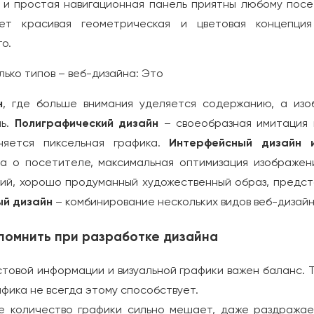
 и простая навигационная панель приятны любому посе
ет красивая геометрическая и цветовая концепция
о.
ько типов – веб-дизайна: Это
н
, где больше внимания уделяется содержанию, а из
ль.
Полиграфический дизайн
– своеобразная имитация 
яется пиксельная графика.
Интерфейсный дизайн 
а о посетителе, максимальная оптимизация изображен
ий, хорошо продуманный художественный образ, предс
й дизайн
– комбинирование нескольких видов веб-дизайн
помнить при разработке дизайна
стовой информации и визуальной графики важен баланс. 
афика не всегда этому способствует.
е количество графики сильно мешает, даже раздражае