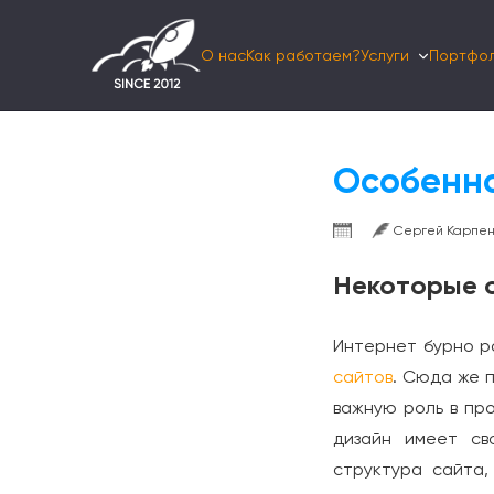
О нас
Как работаем?
Услуги
Портфо
Skip
to
content
Особенно
Сергей Карпен
Некоторые 
Интернет бурно р
сайтов
. Сюда же 
важную роль в про
дизайн имеет св
структура сайта,