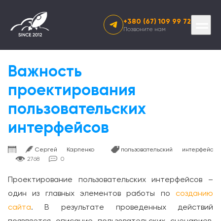
+380 (67) 109 99 72
Prima
Позвоните нам
Menu
Skip
to
content
Важность
проектирования
пользовательских
интерфейсов
Сергей Карпенко
пользовательский интерфейс
2768
0
Проектирование пользовательских интерфейсов –
один из главных элементов работы по
созданию
сайта
. В результате проведенных действий
появляется описание пользовательских сценариев.