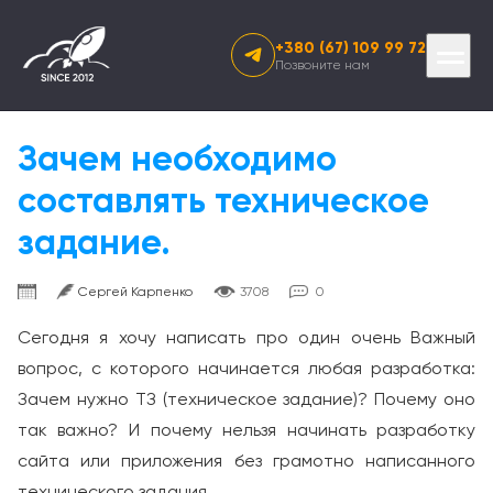
+380 (67) 109 99 72
Prima
Позвоните нам
Menu
Skip
to
content
Зачем необходимо
составлять техническое
задание.
Сергей Карпенко
3708
0
Сегодня я хочу написать про один очень Важный
вопрос, с которого начинается любая разработка:
Зачем нужно ТЗ (техническое задание)? Почему оно
так важно? И почему нельзя начинать разработку
сайта или приложения без грамотно написанного
технического задания.